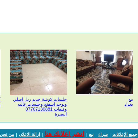
بيع
جلسات كويتية جديد ربل اصلي
ك
بغداد
ويوجد اسفنج وجلسات عاليه
ب
وقنفات 07707130881
البصرة
انشر إعلانك هنا
جميع الإعلانات
شراء
بيع
ازالة الاعلان
من نحن
|
|
|
|
|