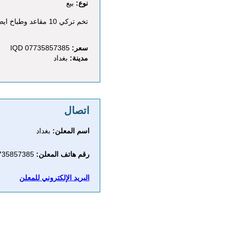
نوع:
بيع
تخم تركي 10 مقاعد وطباخ ايطالي
سعر:
07735857385 IQD
مدينة:
بغداد
اتصال
اسم المعلن:
بغداد
رقم هاتف المعلن:
07735857385
البريد الإلكتروني للمعلن