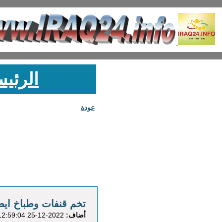
الرئيس
عودة
تخم قنفات وطباخ ايط
أضاف:
2022-12-25 12:59:04 في الاشياء المنزلية/أريكة , تخم قنفات