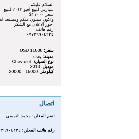
السلام عليكم
سيارتي للبيع افيو ٢٠١٣ للبيع
سعر ١١٠٠٠$
واكون ممنون منكم ومستعد ان
اجور الاعلان مع الشكر
رقم هاتف
٠٧٧٢٩٩٠٤٢٢٤
سعر:
11000 USD
مدينة:
بغداد
نوع السيارة
: Chevrolet
موديل
: 2013
كيلومتر
: 15000 - 20000
اتصال
اسم المعلن:
‎محمد التميمي‎
رقم هاتف المعلن:
٠٧٧٢٩٩٠٤٢٢٤