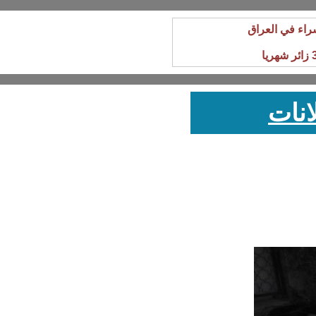
راء في العراق
انات