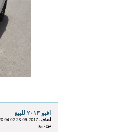
افيو ٢٠١٣ للبيع
أضاف:
2017-09-23 20:04:02 في المركبات - السيارات/سيارة
نوع:
بيع