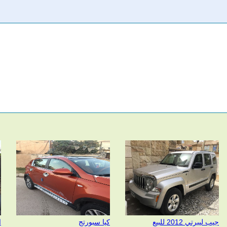
جيب ليبرتي 2012 للبيع
كيا سبورتج
ال