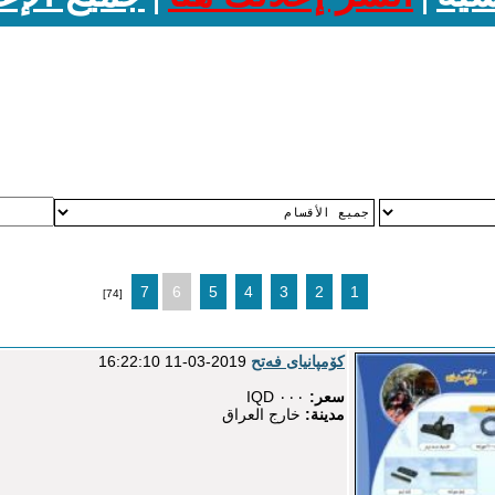
7
6
5
4
3
2
1
[74]
کۆمپانیای فه‌تح
2019-03-11 16:22:10
سعر:
۰۰۰ IQD
مدينة:
خارج العراق